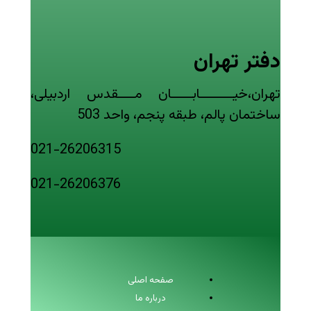
دفتر تهران
تهران،خیــــــــابـــــان مــــقدس اردبیلی،
ساختمان پالم، طبقه پنجم، واحد 503
021-26206315
021-26206376
صفحه اصلی
درباره ما