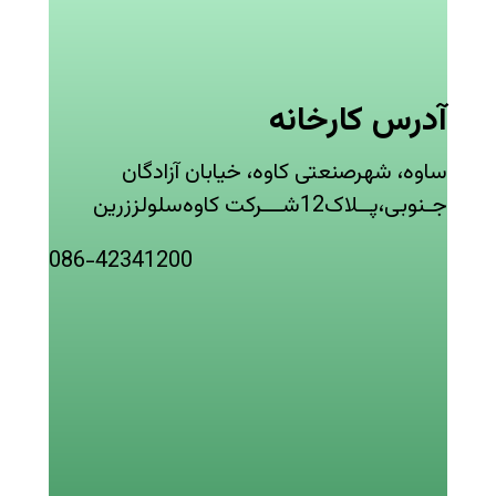
آدرس کارخانه
ساوه، شهرصنعتی کاوه، خیابان آزادگان
جـنوبی،پــلاک12شـــرکت کاوه‌سلولز‌زرین
086-42341200