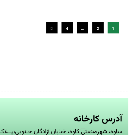
4
…
2
1
آدرس کارخانه
ساوه، شهرصنعتی کاوه، خیابان آزادگان جـنوبی،پــلاک12شـــرکت کاوه‌سلولز‌زرین