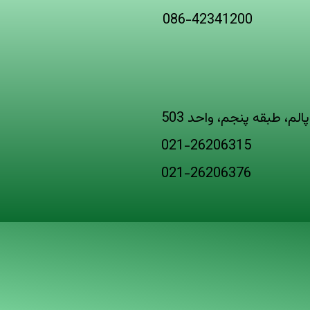
086-42341200
لم، طبقه پنجم، واحد 503
021-26206315
021-26206376