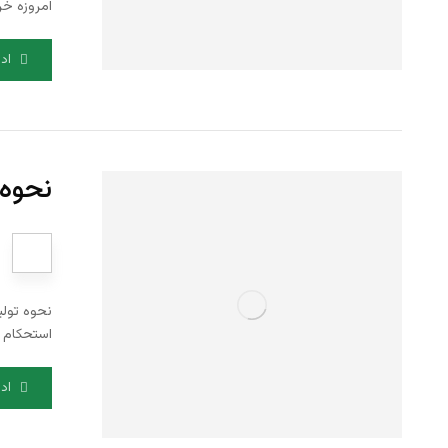
امروزه خر
اد
نحوه 
نحوه تولی
استحکام و
اد